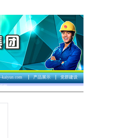
aiyun.com
产品展示
党群建设
视频