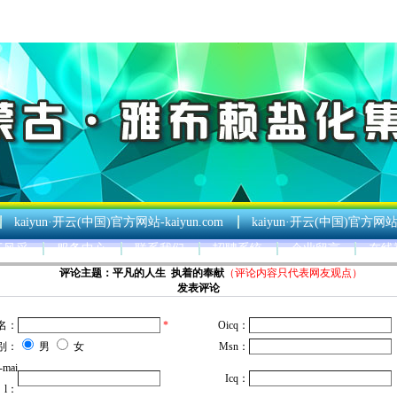
kaiyun·开云(中国)官方网站-kaiyun.com
kaiyun·开云(中国)官方网站-k
工风采
服务中心
联系我们
招聘系统
企业留言
在线
评论主题：平凡的人生 执着的奉献
（评论内容只代表网友观点）
发表评论
 名：
*
Oicq：
 别：
男
女
Msn：
-mai
Icq：
l：